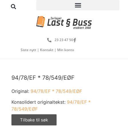
23 23 47 50
Siste nytt
|
Kontakt
|
Min konto
94/78/EF * 78/549/EØF
Original:
94/78/EF * 78/549/EØF
Konsolidert originaltekst:
94/78/EF *
78/549/EØF
Tilbake til søk