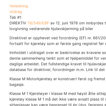
Veiledning
Utdrag
Tab #1
DIREKTIV
78/549/EØF
av 12. juni 1978 om innbyrdes
lovgivning vedrørende hjulavskjerming på biler
Direktivet er opphevet ved forordning (EF) nr. 661/20
fortsatt for kjøretøy som er første gang registret før
Innholdet i utdraget over er beskrivelse av kravene som 
denne sammenheng tenkt som et hjelpemiddel for verk
daglige arbeidet. Det fullstendige kravet til hjulavsk
database for direktiver, forordninger m.m. Link til det 
Klasse M Motorkjøretøy er konstruert først og fremst 
bagasje.
Klasse M 1 Kjøretøyer i klasse M med høyst åtte sittepl
kjøretøy klasse M 1 må det ikke være avsatt plass til 
sitteplasser kan være begrenset til én (dvs. førerens s