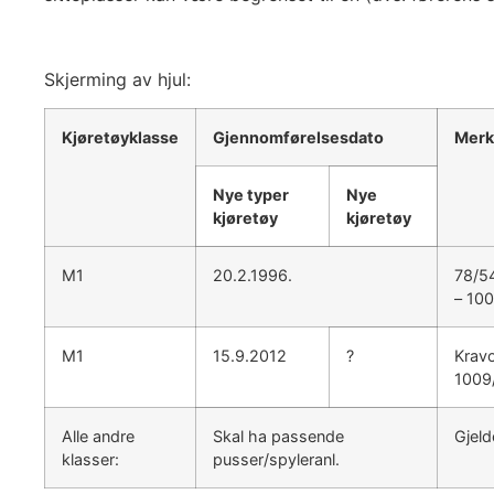
Skjerming av hjul:
Kjøretøyklasse
Gjennomførelsesdato
Merk
Nye typer
Nye
kjøretøy
kjøretøy
M1
20.2.1996.
78/5
– 10
M1
15.9.2012
?
Krav
1009
Alle andre
Skal ha passende
Gjelde
klasser:
pusser/spyleranl.