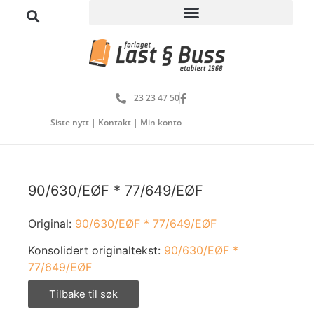
23 23 47 50
Siste nytt
|
Kontakt
|
Min konto
90/630/EØF * 77/649/EØF
Original:
90/630/EØF * 77/649/EØF
Konsolidert originaltekst:
90/630/EØF *
77/649/EØF
Tilbake til søk