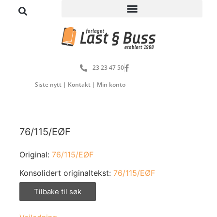
23 23 47 50
Siste nytt
|
Kontakt
|
Min konto
76/115/EØF
Original:
76/115/EØF
Konsolidert originaltekst:
76/115/EØF
Tilbake til søk