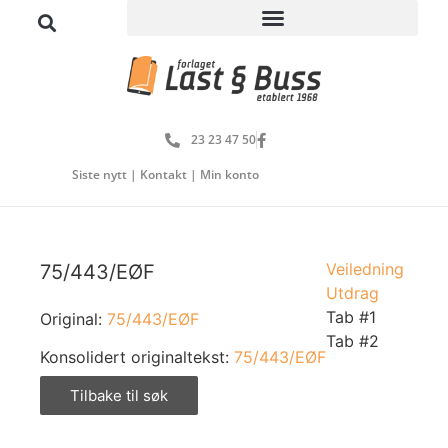
23 23 47 50
Siste nytt
|
Kontakt
|
Min konto
Veiledning
75/443/EØF
Utdrag
Tab #1
Original:
75/443/EØF
Tab #2
Konsolidert originaltekst:
75/443/EØF
Tilbake til søk