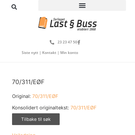
23 23 47 50
Siste nytt
|
Kontakt
|
Min konto
70/311/EØF
Original:
70/311/EØF
Konsolidert originaltekst:
70/311/EØF
Tilbake til søk