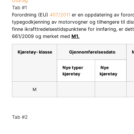
Utdrag
Tab #1
Forordning (EU)
407/2011
er en oppdatering av foror
typegodkjenning av motorvogner og tilhengere til disse
finne ikrafttredelsestidspunktene for innføring, er det
661/2009 og merket med
M1.
Kjøretøy- klasse
Gjennomførelsesdato
M
Nye typer
Nye
kjøretøy
kjøretøy
M
Tab #2