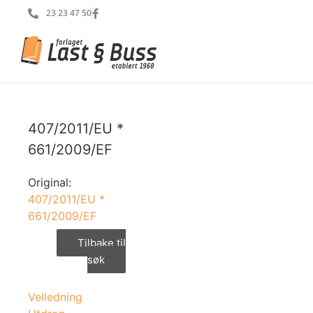
23 23 47 50
407/2011/EU *
661/2009/EF
Original:
407/2011/EU *
661/2009/EF
Tilbake til
søk
Veiledning