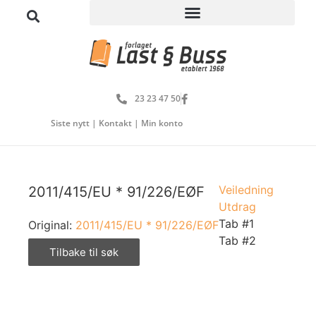
23 23 47 50
Siste nytt
|
Kontakt
|
Min konto
Veiledning
2011/415/EU * 91/226/EØF
Utdrag
Tab #1
Original:
2011/415/EU * 91/226/EØF
Tab #2
Tilbake til søk