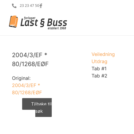
23 23 47 50
Veiledning
2004/3/EF *
Utdrag
80/1268/EØF
Tab #1
Tab #2
Original:
2004/3/EF *
80/1268/EØF
Tilbake til
søk