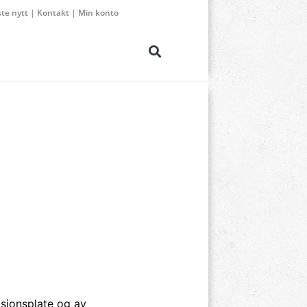
ste nytt
|
Kontakt
|
Min konto
asjonsplate og av