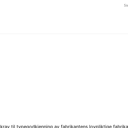
Si
 krav til typegodkjenning av fabrikantens lovpliktige fabrik