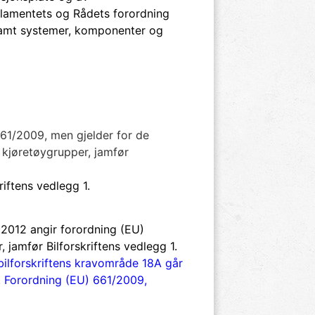
rlamentets og Rådets forordning
e samt systemer, komponenter og
661/2009, men gjelder for de
e kjøretøygrupper, jamfør
iftens vedlegg 1.
2012 angir forordning (EU)
jamfør Bilforskriftens vedlegg 1.
 bilforskriftens kravområde 18A går
A. Forordning (EU) 661/2009,