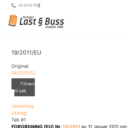
23 23 47 50
19/2011/EU
Original:
19/2011/EU
Tilbake
til søk
Veiledning
Utdrag
Tab #1
FORORDNING (EU) Nr.
19/2011
av 11. januar 2011 om