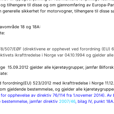
og tilhengere til disse og om gjennomføring av Europa-Pa
n generelle sikkerhet for motorvogner, tilhengere til diss
 kravområde 18 og 18A:
te:
 78/507/EØF (direktivene er opphevet ved forordning (EU) 
ktivets ikrafttredelse i Norge var 04.10.1994 og gjelder all
ge 15.09.2012 gjelder alle kjøretøygrupper, jamfør Bilforskr
ate:
forordning(EU) 523/2012 med ikrafttredelse i Norge 11.12.
om gjeldende bestemmelse, og gjelder alle kjøretøygrupper, 
 for opphevelse av direktiv 76/114 fra 1.novemer 2014). Av
e bestemmelse, jamfør direktiv
2007/46
, bilag IV, punkt 18