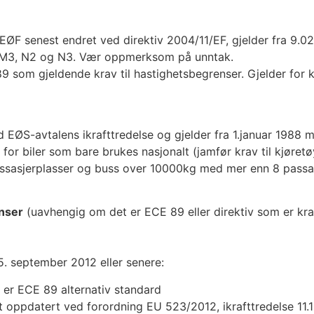
EØF senest endret ved direktiv 2004/11/EF, gjelder fra 9.02
2, M3, N2 og N3. Vær oppmerksom på unntak.
89 som gjeldende krav til hastighetsbegrenser. Gjelder fo
 EØS-avtalens ikrafttredelse og gjelder fra 1.januar 1988
 for biler som bare brukes nasjonalt (jamfør krav til kjøretø
assasjerplasser og buss over 10000kg med mer enn 8 passas
enser
(uavhengig om det er ECE 89 eller direktiv som er kra
 15. september 2012 eller senere:
 er ECE 89 alternativ standard
oppdatert ved forordning EU 523/2012, ikrafttredelse 11.