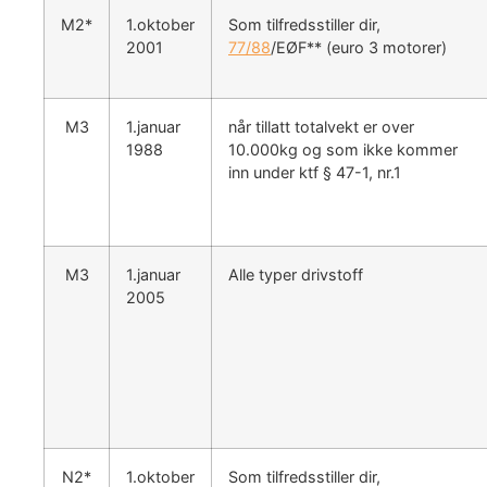
M2*
1.oktober
Som tilfredsstiller dir,
2001
77/88
/EØF** (euro 3 motorer)
M3
1.januar
når tillatt totalvekt er over
1988
10.000kg og som ikke kommer
inn under ktf § 47-1, nr.1
M3
1.januar
Alle typer drivstoff
2005
N2*
1.oktober
Som tilfredsstiller dir,