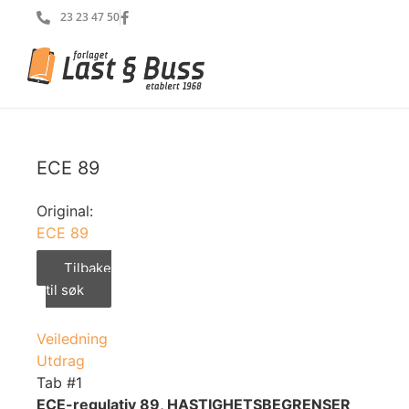
23 23 47 50
ECE 89
Original:
ECE 89
Tilbake
til søk
Veiledning
Utdrag
Tab #1
ECE-regulativ 89, HASTIGHETSBEGRENSER