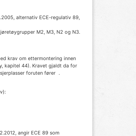
.2005, alternativ ECE-regulativ 89,
r kjøretøygrupper M2, M3, N2 og N3.
 med krav om ettermontering innen
y, kapitel 44). Kravet gjaldt da for
jerplasser foruten fører .
v):
12.2012, angir ECE 89 som