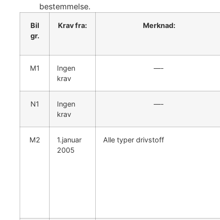
bestemmelse.
Bil
Krav fra:
Merknad:
gr.
M1
Ingen
—-
krav
N1
Ingen
—-
krav
M2
1.januar
Alle typer drivstoff
2005