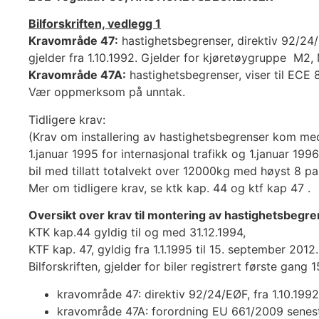
Bilforskriften, vedlegg 1
Kravområde 47:
hastighetsbegrenser, direktiv 92/24/
gjelder fra 1.10.1992. Gjelder for kjøretøygruppe M
Kravområde 47A:
hastighetsbegrenser, viser til ECE 
Vær oppmerksom på unntak.
Tidligere krav:
(Krav om installering av hastighetsbegrenser kom med
1.januar 1995 for internasjonal trafikk og 1.januar 1996
bil med tillatt totalvekt over 12000kg med høyst 8 p
Mer om tidligere krav, se ktk kap. 44 og ktf kap 47 .
Oversikt over krav til montering av hastighetsbegr
KTK kap.44 gyldig til og med 31.12.1994,
KTF kap. 47, gyldig fra 1.1.1995 til 15. september 2012.
Bilforskriften, gjelder for biler registrert første gang
kravområde 47: direktiv 92/24/EØF, fra 1.10.1992
kravområde 47A: forordning EU 661/2009 senest 