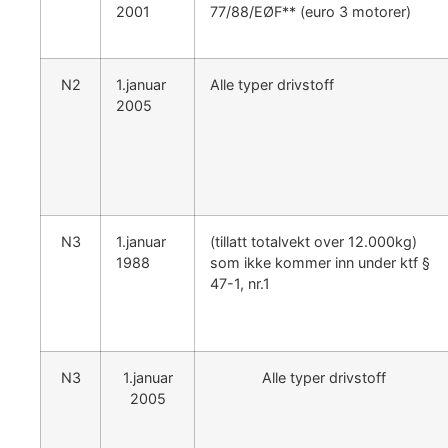
2001
77/88/EØF** (euro 3 motorer)
N2
1.januar
Alle typer drivstoff
2005
N3
1.januar
(tillatt totalvekt over 12.000kg)
1988
som ikke kommer inn under ktf §
47-1, nr.1
N3
1.januar
Alle typer drivstoff
2005