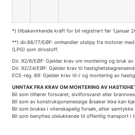
*) tilbakevirkende kraft for bil registrert før 1.janu
**) dir.88/77/EØF: omhandler utslipp fra motorer me
(LPG) som drivstoff.
Dir. 92/6/EØF: Gjelder krav om montering og bruk av
Dir. 92/24/EØF: Gjelder krav til hastighetsbegrensen
ECE-reg. 89: Gjelder krav til-/ og montering av hast
UNNTAK FRA KRAV OM MONTERING AV HASTIGH
Bil som tilhører forsvaret, sivilforsvaret eller brannve
Bil som av konstruksjonsmessige årsaker ikke kan kjør
Bil som brukes i vitenskapelig forsøk, etter samtykke 
Bil som benyttes utelukkende til offentlig transport i