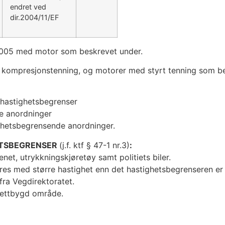
endret ved
dir.2004/11/EF
ar 2005 med motor som beskrevet under.
d kompresjonstenning, og motorer med styrt tenning som be
 hastighetsbegrenser
de anordninger
ighetsbegrensende anordninger.
ETSBEGRENSER
(j.f. ktf § 47-1 nr.3)
:
senet, utrykkningskjøretøy samt politiets biler.
es med større hastighet enn det hastighetsbegrenseren er i
fra Vegdirektoratet.
 tettbygd område.