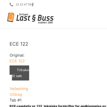
23 23 47 50
ECE 122
Original:
ECE 122
Tilbake
til søk
Veiledning
Utdrag
Tab #1
ECE-regulativ nr. 122, tekniske forskrifter for godkjennelse a