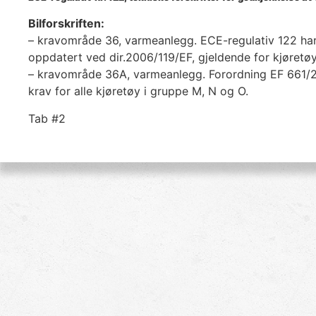
Bilforskriften:
– kravområde 36, varmeanlegg. ECE-regulativ 122 har v
oppdatert ved dir.2006/119/EF, gjeldende for kjøret
– kravområde 36A, varmeanlegg. Forordning EF 661/2
krav for alle kjøretøy i gruppe M, N og O.
Tab #2