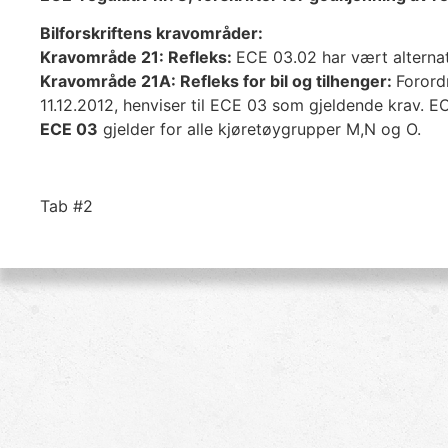
Bilforskriftens kravområder:
Kravområde 21: Refleks:
ECE 03.02 har vært alternati
Kravområde 21A: Refleks for bil og tilhenger:
Forord
11.12.2012, henviser til ECE 03 som gjeldende krav. EC
ECE 03
gjelder for alle kjøretøygrupper M,N og O.
Tab #2