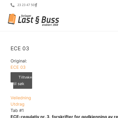
23 23 47 50
ECE 03
Original:
ECE 03
Tilbake
til søk
Veiledning
Utdrag
Tab #1
ECE-regulativ nr. 3, forskrifter for godkjenning av r