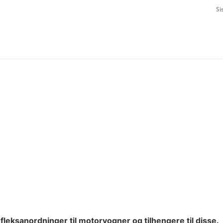
Si
efleksanordninger til motorvogner og tilhengere til disse.